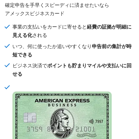
確定申告を手早くスピーディに済ませたいなら
アメックスビジネスカード
事業の支払いをカードに寄せると
経費の証拠が明細に
見える化
される
いつ、何に使ったか追いやすくなり
申告前の集計が時
短できる
ビジネス決済で
ポイントも貯まりマイルや支払いに回
せる