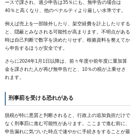
ースで課され、過少申告は35％にも。無申告の場合は
40％と高くなり、他のペナルティより厳しい水準です。
例えば売上を一部除外したり、架空経費を計上したりする
と、隠蔽とみなされる可能性が高まります。不明点がある
時は自己判断で数字を決めたりせず、根拠資料を整えてか
ら申告するほうが安全です。
さらに2024年1月1日以降は、前々年度や前年度に重加算
金を課された人が再び無申告だと、10％の税が上乗せさ
れます。
刑事罰を受ける恐れがある
脱税が特に悪質と判断されると、行政上の追加負担だけで
なく刑事罰に進む可能性があります。ここまで進む前に、
申告漏れに気づいた時点で速やかに手続きをすることが最