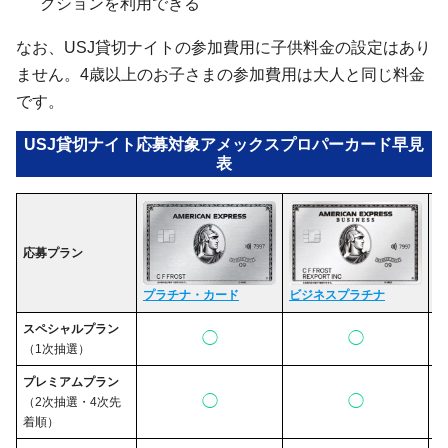
クションを利用できる
なお、USJ貸切ナイトの参加費用に子供料金の設定はあり
ません。4歳以上のお子さまの参加費用は大人と同じ料金
です。
USJ貸切ナイト応募対象アメックスプロパーカード早見
表
応募プラン
ゴ
プラチナ・カード
ビジネスプラチナ
スペシャルプラン
◯
◯
（1次抽選）
プレミアムプラン
◯
◯
（2次抽選・4次先
着順）