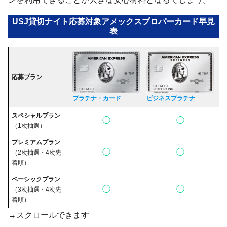
USJ貸切ナイト応募対象アメックスプロパーカード早見
表
応募プラン
ゴ
プラチナ・カード
ビジネスプラチナ
スペシャルプラン
◯
◯
（1次抽選）
プレミアムプラン
◯
◯
（2次抽選・4次先
着順）
ベーシックプラン
◯
◯
（3次抽選・4次先
着順）
→スクロールできます