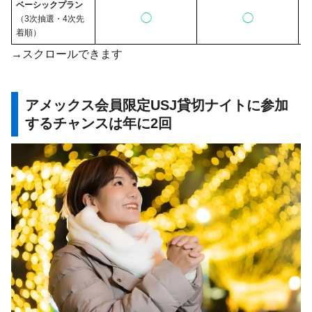
ベーシックプラン
◯
◯
（3次抽選・4次先
着順）
→スクロールできます
アメックス会員限定USJ貸切ナイトに参加
するチャンスは年に2回