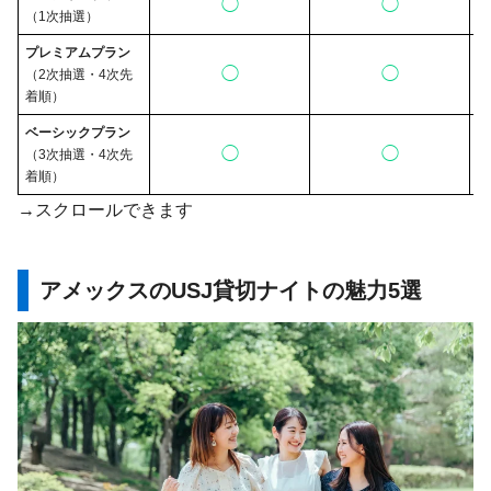
◯
◯
（1次抽選）
プレミアムプラン
◯
◯
（2次抽選・4次先
着順）
ベーシックプラン
◯
◯
（3次抽選・4次先
着順）
→スクロールできます
アメックスのUSJ貸切ナイトの魅力5選