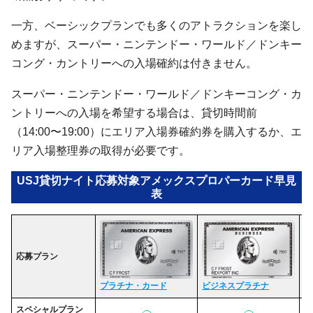
一方、ベーシックプランでも多くのアトラクションを楽し
めますが、スーパー・ニンテンドー・ワールド／ドンキー
コング・カントリーへの入場確約は付きません。
スーパー・ニンテンドー・ワールド／ドンキーコング・カ
ントリーへの入場を希望する場合は、貸切時間前
（14:00〜19:00）にエリア入場券確約券を購入するか、エ
リア入場整理券の取得が必要です。
USJ貸切ナイト応募対象アメックスプロパーカード早見
表
応募プラン
ゴ
プラチナ・カード
ビジネスプラチナ
スペシャルプラン