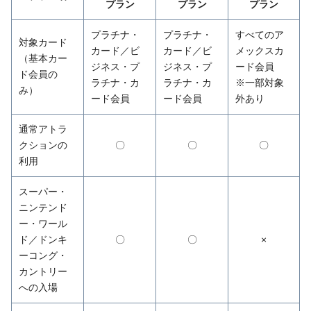
プラン
プラン
プラン
プラチナ・
プラチナ・
すべてのア
対象カード
カード／ビ
カード／ビ
メックスカ
（基本カー
ジネス・プ
ジネス・プ
ード会員
ド会員の
ラチナ・カ
ラチナ・カ
※一部対象
み）
ード会員
ード会員
外あり
通常アトラ
クションの
〇
〇
〇
利用
スーパー・
ニンテンド
ー・ワール
ド／ドンキ
〇
〇
×
ーコング・
カントリー
への入場