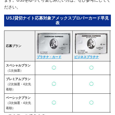
ださい。
USJ貸切ナイト応募対象アメックスプロパーカード早見
表
応募プラン
ゴ
プラチナ・カード
ビジネスプラチナ
スペシャルプラン
◯
◯
（1次抽選）
プレミアムプラン
◯
◯
（2次抽選・4次先
着順）
ベーシックプラン
◯
◯
（3次抽選・4次先
着順）