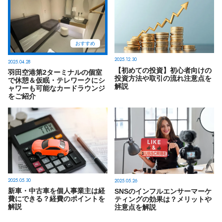
おすすめ
2025.12.30
2025.04.28
【初めての投資】初心者向けの
羽田空港第2ターミナルの個室
投資方法や取引の流れ注意点を
で休憩＆仮眠・テレワークにシ
解説
ャワーも可能なカードラウンジ
をご紹介
2025.05.30
2025.05.26
新車・中古車を個人事業主は経
SNSのインフルエンサーマーケ
費にできる？経費のポイントを
ティングの効果は？メリットや
解説
注意点を解説