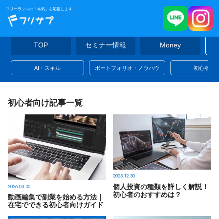
フリーランスの「本気」を応援します
TOP
セミナー情報
Money
AI・スキル
ポートフォリオ・ノウハウ
初心者向
初心者向け記事一覧
2025.12.30
2026.03.30
個人投資の種類を詳しく解説！
初心者のおすすめは？
動画編集で副業を始める方法｜
在宅でできる初心者向けガイド