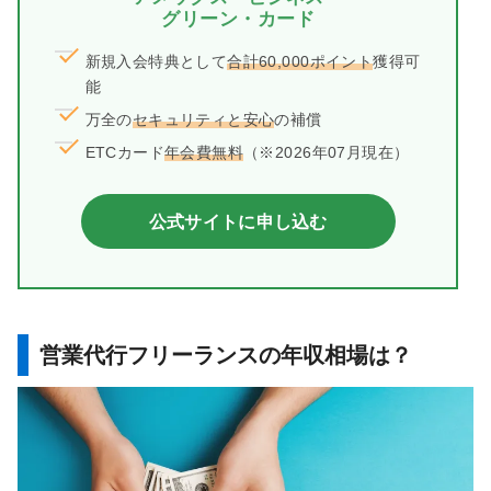
グリーン・カード
新規入会特典として
合計60,000ポイント
獲得可
能
万全の
セキュリティと安心
の補償
ETCカード
年会費無料
（※2026年07月現在）
公式サイトに申し込む
営業代行フリーランスの年収相場は？