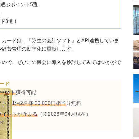
選ぶポイント5選
法
ド3選！
カードは、「弥生の会計ソフト」とAPI連携していま
や経費管理の効率化に貢献します。
るので、ぜひこの機会に導入を検討してみてはいかがで
ード
0ポイント
獲得可能
フト」
1泊2名様 20,000円相当
分無料
ポイントが貯まる
（※2026年04月現在）