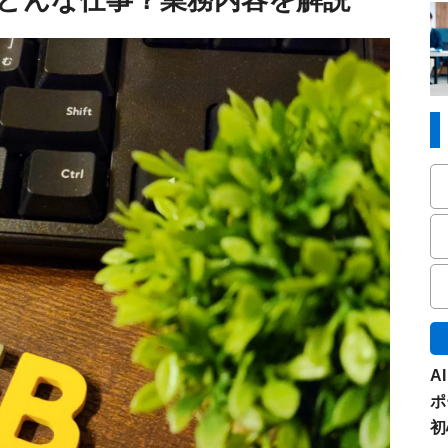
A
ポ
初