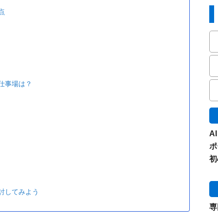
点
仕事場は？
A
ポ
初
討してみよう
専