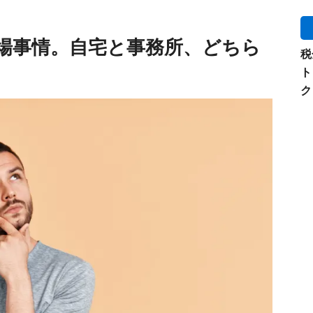
場事情。自宅と事務所、どちら
税
ト
ク