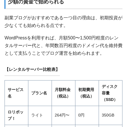
少額の資金で始められる
副業ブログがおすすめである一つ目の理由は、初期投資が
少なくても始められる点です。
WordPressを利用すれば、月額500〜1,500円程度のレン
タルサーバー代と、年間数百円程度のドメイン代を維持費
として支払うことでブログ運営を始められます。
【レンタルサーバー比較表】
ディスク
サービス
月額料金
初期費用
プラン名
容量
名
（税込）
（税込）
（SSD）
ロリポッ
ライト
264円〜
0円
350GB
プ！