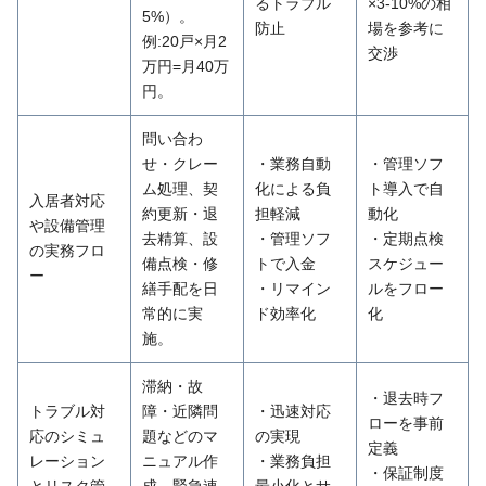
るトラブル
×3-10%の相
5%）。
防止
場を参考に
例:20戸×月2
交渉 ​
万円=月40万
円。
問い合わ
せ・クレー
・業務自動
・管理ソフ
ム処理、契
化による負
ト導入で自
入居者対応
約更新・退
担軽減
動化
や設備管理
去精算、設
・管理ソフ
・定期点検
の実務フロ
備点検・修
トで入金
スケジュー
ー
繕手配を日
・リマイン
ルをフロー
常的に実
ド効率化
化
施。
滞納・故
・退去時フ
トラブル対
障・近隣問
・迅速対応
ローを事前
応のシミュ
題などのマ
の実現
定義
レーション
ニュアル作
・業務負担
・保証制度