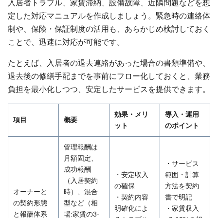
入居者トラブル、家賃滞納、設備故障、近隣問題などを想
定した対応マニュアルを作成しましょう。緊急時の連絡体
制や、保険・保証制度の活用も、あらかじめ検討しておく
ことで、迅速に対応が可能です。
たとえば、入居者の退去連絡があった場合の書類準備や、
退去後の修繕手配までを事前にフロー化しておくと、業務
負担を最小化しつつ、安定したサービスを提供できます。
効果・メリ
導入・運用
項目
概要
ット
のポイント
管理報酬は
月額固定、
・サービス
成功報酬
・安定収入
範囲・計算
（入居契約
の確保
方法を契約
オーナーと
時）、混合
・契約内容
書で明記
の契約形態
型など（相
明確化によ
・家賃収入
と報酬体系
場:家賃の3-