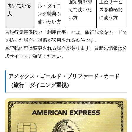
固定費を抑
上位サービ
向いている
ル・ダイニ
えて使いた
スを積極的
人
ング特典も
い方
に使う方
使いたい方
※旅行傷害保険の「利用付帯」とは、旅行代金をカードで
支払った場合に補償が適用される条件です。
※記載内容は変更される場合があります。最新の情報は公
式サイトでご確認ください。
アメックス・ゴールド・プリファード・カード
（旅行・ダイニング重視）