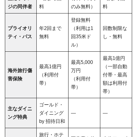
ジの同伴者
料
のみ無料）
料
登録無料
プライオリ
年2回まで
（利用は1
回数制限な
ティ・パス
無料
回35米ド
し・無料
ル）
最高1億円
最高5,000
最高1億円
（一部自動
海外旅行傷
万円
（利用付
付帯・最高
害保険
（利用付
帯）
額は利用付
帯）
帯）
ゴールド・
主なダイニ
ダイニング
—
—
ング特典
by 招待日和
旅行・ホテ