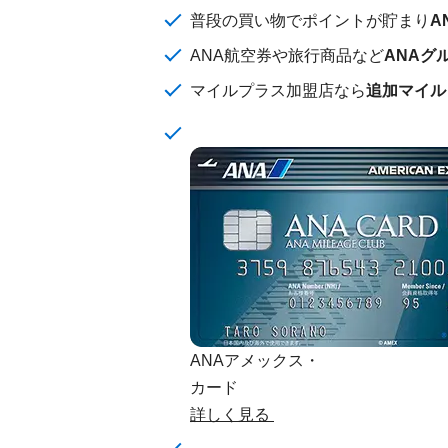
普段の買い物でポイントが貯まり
A
ANA航空券や旅行商品など
ANAグ
マイルプラス加盟店なら
追加マイル
ANAアメックス・
カード
詳しく見る