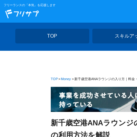
フリーランスの「本気」を応援します
TOP
スキルア
TOP
Money
新千歳空港ANAラウンジの入り方｜料金
新千歳空港ANAラウン
の利用方法を解説