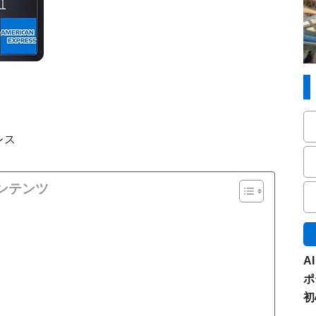
レス
ンテンツ
A
ポ
初