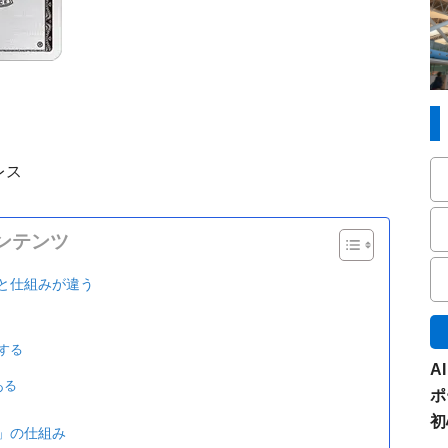
レス
ンテンツ
と仕組みが違う
する
A
ある
ポ
初
」の仕組み