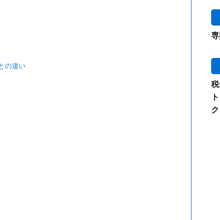
専
との違い
税
ト
ク