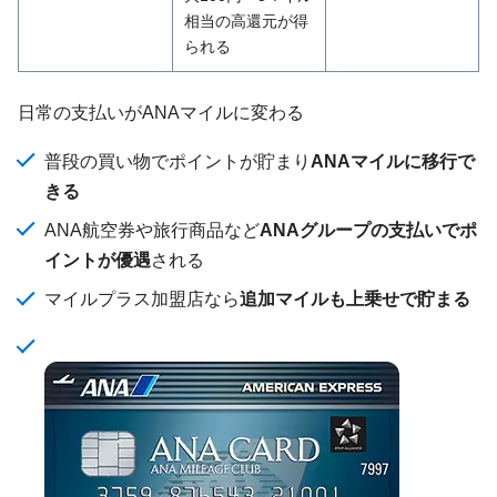
相当の高還元が得
られる
日常の支払いがANAマイルに変わる
普段の買い物でポイントが貯まり
ANAマイルに移行で
きる
ANA航空券や旅行商品など
ANAグループの支払いでポ
イントが優遇
される
マイルプラス加盟店なら
追加マイルも上乗せで貯まる