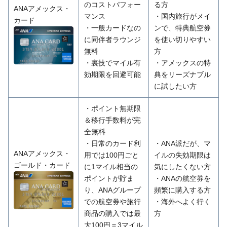
のコストパフォー
る方
ANAアメックス・
マンス
・国内旅行がメイ
カード
・一般カードなの
ンで、特典航空券
に同伴者ラウンジ
を使い切りやすい
無料
方
・裏技でマイル有
・アメックスの特
効期限を回避可能
典をリーズナブル
に試したい方
・ポイント無期限
＆移行手数料が完
全無料
・日常のカード利
・ANA派だが、マ
ANAアメックス・
用では100円ごと
イルの失効期限は
ゴールド・カード
に1マイル相当の
気にしたくない方
ポイントが貯ま
・ANAの航空券を
り、ANAグループ
頻繁に購入する方
での航空券や旅行
・海外へよく行く
商品の購入では最
方
大100円＝3マイル