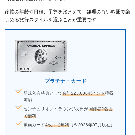
家族の年齢や日程、予算を踏まえて、無理のない範囲で楽
しめる旅行スタイルを選ぶことが重要です。
プラチナ・カード
新規入会特典として
合計225,000ポイント
獲得
可能
センチュリオン・ラウンジ羽田が
同伴者2名ま
で無料
家族カード
4枚まで無料
（※2026年07月現在）