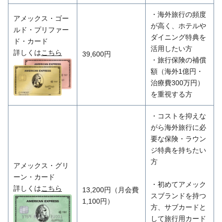
・海外旅行の頻度
アメックス・ゴー
が高く、ホテルや
ルド・プリファー
ダイニング特典を
ド・カード
活用したい方
詳しくは
こちら
39,600円
・旅行保険の補償
額（海外1億円・
治療費300万円）
を重視する方
・コストを抑えな
がら海外旅行に必
要な保険・ラウン
ジ特典を持ちたい
方
アメックス・グリ
ーン・カード
・初めてアメック
詳しくは
こちら
13,200円（月会費
スブランドを持つ
1,100円）
方、サブカードと
して旅行用カード