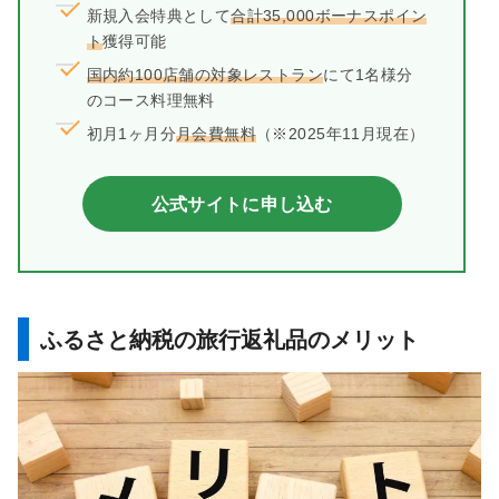
新規入会特典として
合計35,000ボーナスポイン
ト
獲得可能
国内約100店舗の対象レストラン
にて1名様分
のコース料理無料
初月1ヶ月分
月会費無料
（※2025年11月現在）
公式サイトに申し込む
ふるさと納税の旅行返礼品のメリット