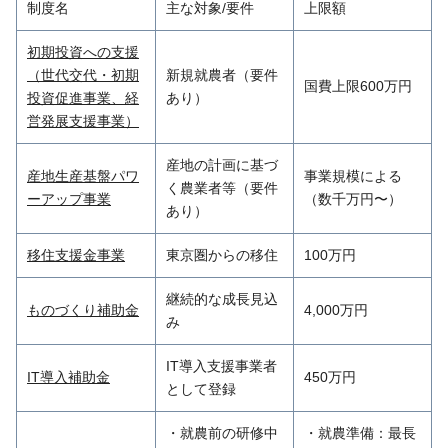
制度名
主な対象/要件
上限額
初期投資への支援
（世代交代・初期
新規就農者（要件
国費上限600万円
投資促進事業、経
あり）
営発展支援事業）
産地の計画に基づ
産地生産基盤パワ
事業規模による
く農業者等（要件
ーアップ事業
（数千万円〜）
あり）
移住支援金事業
東京圏からの移住
100万円
継続的な成長見込
ものづくり補助金
4,000万円
み
IT導入支援事業者
IT導入補助金
450万円
として登録
・就農前の研修中
・就農準備：最長