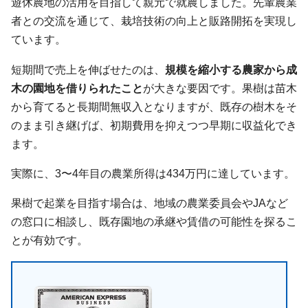
遊休農地の活用を目指して親元で就農しました。先輩農業
者との交流を通じて、栽培技術の向上と販路開拓を実現し
ています。
短期間で売上を伸ばせたのは、
規模を縮小する農家から成
木の園地を借りられたこと
が大きな要因です。果樹は苗木
から育てると長期間無収入となりますが、既存の樹木をそ
のまま引き継げば、初期費用を抑えつつ早期に収益化でき
ます。
実際に、3〜4年目の農業所得は434万円に達しています。
果樹で起業を目指す場合は、地域の農業委員会やJAなど
の窓口に相談し、既存園地の承継や賃借の可能性を探るこ
とが有効です。