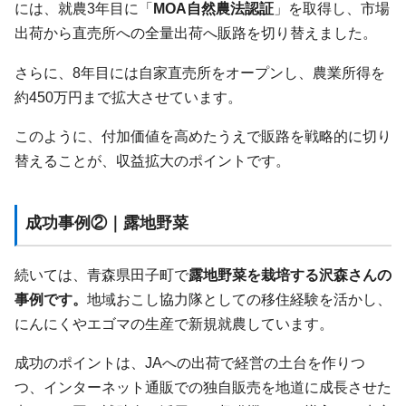
には、就農3年目に「
MOA自然農法認証
」を取得し、市場
出荷から直売所への全量出荷へ販路を切り替えました。
さらに、8年目には自家直売所をオープンし、農業所得を
約450万円まで拡大させています。
このように、付加価値を高めたうえで販路を戦略的に切り
替えることが、収益拡大のポイントです。
成功事例②｜露地野菜
続いては、青森県田子町で
露地野菜を栽培する沢森さんの
事例です。
地域おこし協力隊としての移住経験を活かし、
にんにくやエゴマの生産で新規就農しています。
成功のポイントは、JAへの出荷で経営の土台を作りつ
つ、インターネット通販での独自販売を地道に成長させた