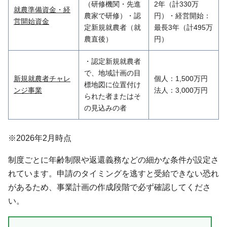
（研修機関・先進
2年（計330万
就農準備資金・経
農家で研修）・認
円）・経営開始：
営開始資金
定新規就農者（就
最長3年（計495万
農直後）
円）
・認定新規就農者
で、地域計画の目
新規就農者チャレ
個人：1,500万円
標地図に位置付け
ンジ事業
法人：3,000万円
られた者またはそ
の見込みの者
※2026年2月時点
制度ごとに年齢制限や返還義務などの細かな条件が設定さ
れています。申請のタイミングを逃すと受給できない恐れ
があるため、事業計画の作成段階で必ず確認してくださ
い。