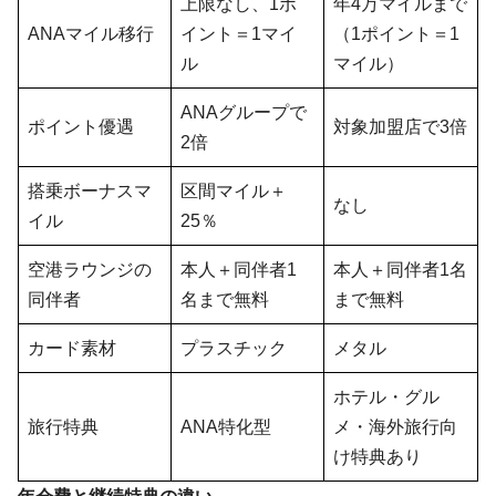
上限なし、1ポ
年4万マイルまで
ANAマイル移行
イント＝1マイ
（1ポイント＝1
ル
マイル）
ANAグループで
ポイント優遇
対象加盟店で3倍
2倍
搭乗ボーナスマ
区間マイル＋
なし
イル
25％
空港ラウンジの
本人＋同伴者1
本人＋同伴者1名
同伴者
名まで無料
まで無料
カード素材
プラスチック
メタル
ホテル・グル
旅行特典
ANA特化型
メ・海外旅行向
け特典あり
年会費と継続特典の違い