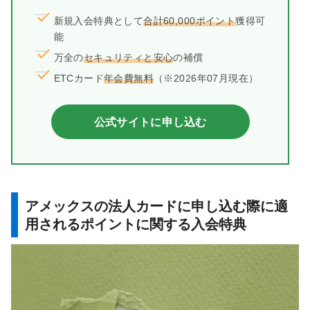
新規入会特典として
合計60,000ポイント
獲得可
能
万全の
セキュリティと安心
の補償
ETCカード
年会費無料
（※2026年07月現在）
公式サイトに申し込む
アメックスの法人カードに申し込む際に適
用されるポイントに関する入会特典