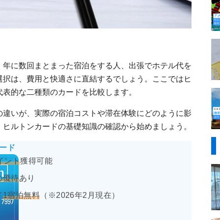
、年に数回まとまった宿泊をする人、出張でホテル代を
選択は、費用と快適さに直結するでしょう。ここではヒ
代表的な二種類のカードを比較します。
の違いが、実際の宿泊コストや滞在体験にどのように影
、ヒルトンカードの基礎知識の確認から始めましょう。
ード
ポイント
獲得可能
の優待
あり
ド
1宿泊無料
（※2026年2月現在）