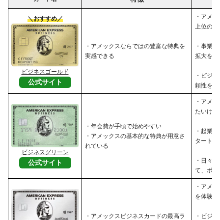
・アメッ
＼おすすめ／
上位のサ
・アメックスならではの豊富な特典を
・事業の
実感できる
拡大を目
ビジネスゴールド
・ビジネ
公式サイト
頼性を高
・アメッ
たいけれ
・年会費が手頃で始めやすい
・起業し
・アメックスの基本的な特典が用意さ
タートア
れている
ビジネスグリーン
・日々の
公式サイト
て、ポイ
・アメッ
を体験し
・アメックスビジネスカードの最高ラ
・ビジネ