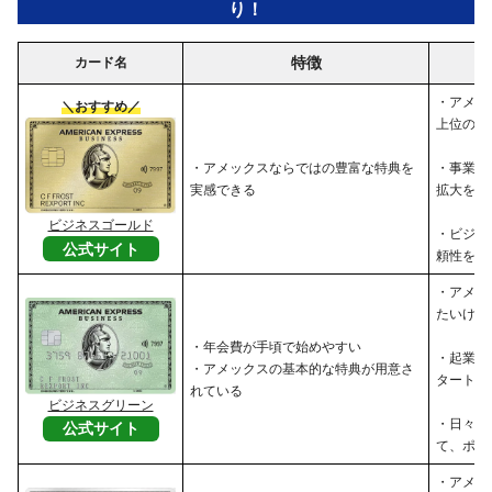
り！
特徴
カード名
・アメッ
＼おすすめ／
上位のサ
・アメックスならではの豊富な特典を
・事業の
実感できる
拡大を目
ビジネスゴールド
・ビジネ
公式サイト
頼性を高
・アメッ
たいけれ
・年会費が手頃で始めやすい
・起業し
・アメックスの基本的な特典が用意さ
タートア
れている
ビジネスグリーン
・日々の
公式サイト
て、ポイ
・アメッ