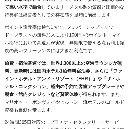
て高い水準で融合
しています。メタル製の質感と圧倒的な
特典群は経営者としての存在感を強烈に演出します。
ポイント還元率は通常1％で、メンバーシップ・リワー
ド・プラスへの無料加入により100円＝3ポイント、マイ
ル移行において高還元が実現。無期限で使える点も利用頻
度の高いフリーランスには大きな利点です。
旅費・宿泊関連では、世界1,300以上の空港ラウンジが無
料、更新時には国内ホテル1泊無料宿泊券、さらに「ファ
イン・ホテル・アンド・リゾート（FHR）」や「ザ・ホ
テル・コレクション」経由の予約で客室アップグレードや
朝食・館内クレジットなど贅沢体験
が得られます。また、
マリオット・ボンヴォイやヒルトン一流ホテルのゴールド
資格も自動付帯します。
24時間365日対応の「プラチナ・セクレタリー・サービ