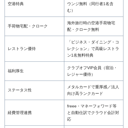
空港特典
ウンジ無料（同行者1名含
む）
海外旅行時の空港手荷物宅
手荷物宅配・クローク
配・クローク無料
「ビジネス・ダイニング・コ
レストラン優待
レクション」で高級レストラ
ン1名無料特典
クラブオフVIP会員（宿泊・
福利厚生
レジャー優待）
メタルカードで重厚感／法人
ステータス性
向け高ランクカード
freee・マネーフォワード等
経費管理連携
と自動仕訳でクラウド会計対
応