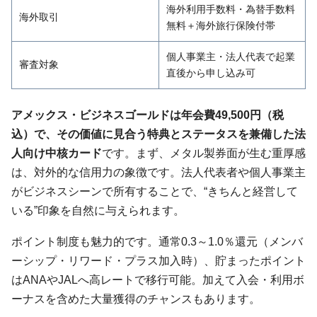
海外利用手数料・為替手数料
海外取引
無料＋海外旅行保険付帯
個人事業主・法人代表で起業
審査対象
直後から申し込み可
アメックス・ビジネスゴールドは年会費49,500円（税
込）で、その価値に見合う特典とステータスを兼備した法
人向け中核カード
です。まず、メタル製券面が生む重厚感
は、対外的な信用力の象徴です。法人代表者や個人事業主
がビジネスシーンで所有することで、“きちんと経営して
いる”印象を自然に与えられます。
ポイント制度も魅力的です。通常0.3～1.0％還元（メンバ
ーシップ・リワード・プラス加入時）、貯まったポイント
はANAやJALへ高レートで移行可能。加えて入会・利用ボ
ーナスを含めた大量獲得のチャンスもあります。