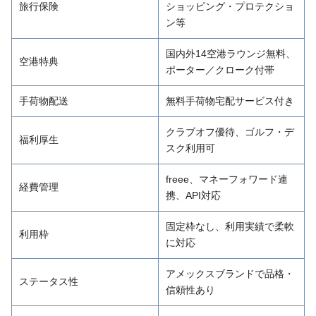
旅行保険
ショッピング・プロテクショ
ン等
国内外14空港ラウンジ無料、
空港特典
ポーター／クローク付帯
手荷物配送
無料手荷物宅配サービス付き
クラブオフ優待、ゴルフ・デ
福利厚生
スク利用可
freee、マネーフォワード連
経費管理
携、API対応
固定枠なし、利用実績で柔軟
利用枠
に対応
アメックスブランドで品格・
ステータス性
信頼性あり