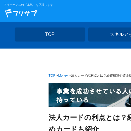
フリーランスの「本気」を応援します
TOP
スキルア
TOP
Money
法人カードの利点とは？経費精算や資金
法人カードの利点とは？
めカードも紹介