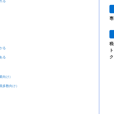
れる
専
税
かる
ト
ク
ある
業向け）
員多数向け）