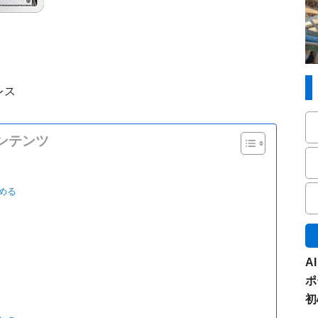
レス
ンテンツ
める
A
ポ
初