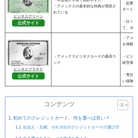
・年会費が手頃で始めやすい
・起業し
・アメックスの基本的な特典が用意さ
タートア
れている
ビジネスグリーン
・日々の
公式サイト
て、ポイ
・アメッ
を体験し
・アメックスビジネスカードの最高ラ
・ビジネ
ンク
経営者
ビジネスプラチナ
・専任コ
公式サイト
い保険・
コンテンツ
初めてのクレジットカード、何を選べば良い？
社会人・主婦、それぞれのクレジットカードの選び方