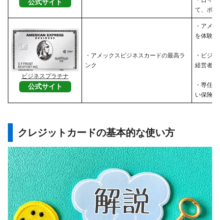
・日々の
公式サイト
て、ポイ
・アメッ
を体験し
・アメックスビジネスカードの最高ラ
・ビジネ
ンク
経営者
ビジネスプラチナ
・専任コ
公式サイト
い保険・
クレジットカード
の基本的な使い方