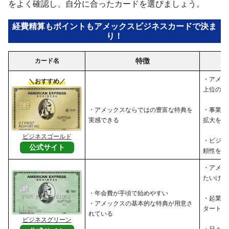
をよく確認し、自分に合ったカードを選びましょう。
経費精算もポイントもアメックスビジネスカードで決ま
り！
特徴
カード名
・アメッ
＼おすすめ／
上位のサ
・アメックスならではの豊富な特典を
・事業の
実感できる
拡大を目
ビジネスゴールド
・ビジネ
公式サイト
頼性を高
・アメッ
たいけれ
・年会費が手頃で始めやすい
・起業し
・アメックスの基本的な特典が用意さ
タートア
れている
ビジネスグリーン