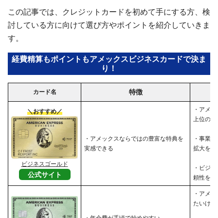
この記事では、クレジットカードを初めて手にする方、検
討している方に向けて選び方やポイントを紹介していきま
す。
経費精算もポイントもアメックスビジネスカードで決ま
り！
特徴
カード名
・アメッ
＼おすすめ／
上位のサ
・アメックスならではの豊富な特典を
・事業の
実感できる
拡大を目
ビジネスゴールド
・ビジネ
公式サイト
頼性を高
・アメッ
たいけれ