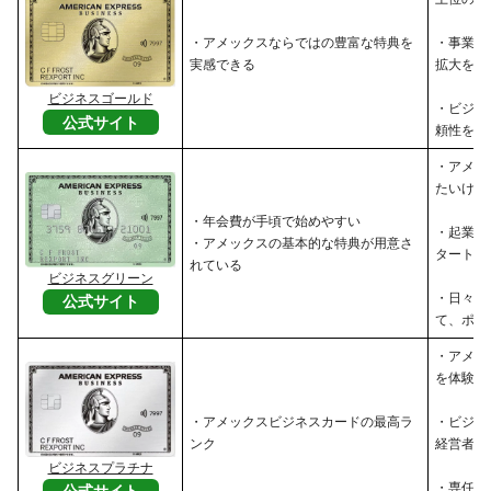
・アメックスならではの豊富な特典を
・事業の
実感できる
拡大を目
ビジネスゴールド
・ビジネ
公式サイト
頼性を高
・アメッ
たいけれ
・年会費が手頃で始めやすい
・起業し
・アメックスの基本的な特典が用意さ
タートア
れている
ビジネスグリーン
・日々の
公式サイト
て、ポイ
・アメッ
を体験し
・アメックスビジネスカードの最高ラ
・ビジネ
ンク
経営者
ビジネスプラチナ
・専任コ