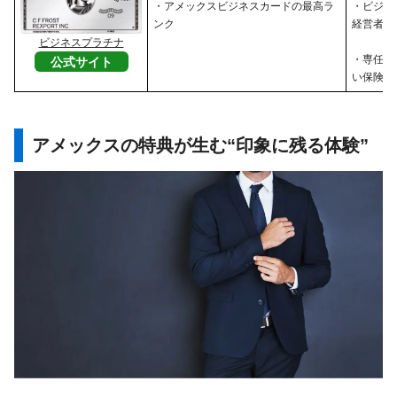
・アメックスビジネスカードの最高ラ
・ビジネ
ンク
経営者
ビジネスプラチナ
・専任コ
公式サイト
い保険・
アメックスの特典が生む“印象に残る体験”