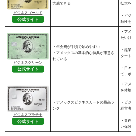
実感できる
拡大を目
ビジネスゴールド
・ビジネ
公式サイト
頼性を高
・アメッ
たいけれ
・年会費が手頃で始めやすい
・起業し
・アメックスの基本的な特典が用意さ
タートア
れている
ビジネスグリーン
・日々の
公式サイト
て、ポイ
・アメッ
を体験し
・アメックスビジネスカードの最高ラ
・ビジネ
ンク
経営者
ビジネスプラチナ
・専任コ
公式サイト
い保険・