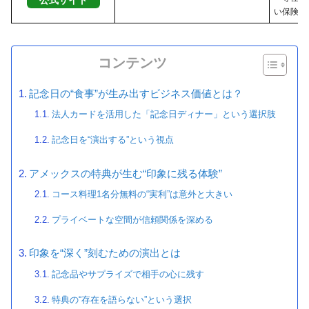
公式サイト
い保険・
コンテンツ
記念日の“食事”が生み出すビジネス価値とは？
法人カードを活用した「記念日ディナー」という選択肢
記念日を“演出する”という視点
アメックスの特典が生む“印象に残る体験”
コース料理1名分無料の“実利”は意外と大きい
プライベートな空間が信頼関係を深める
印象を“深く”刻むための演出とは
記念品やサプライズで相手の心に残す
特典の“存在を語らない”という選択