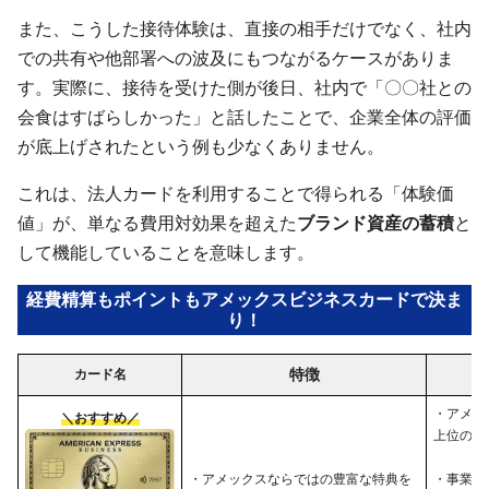
また、こうした接待体験は、直接の相手だけでなく、社内
での共有や他部署への波及にもつながるケースがありま
す。実際に、接待を受けた側が後日、社内で「〇〇社との
会食はすばらしかった」と話したことで、企業全体の評価
が底上げされたという例も少なくありません。
これは、法人カードを利用することで得られる「体験価
値」が、単なる費用対効果を超えた
ブランド資産の蓄積
と
して機能していることを意味します。
経費精算もポイントもアメックスビジネスカードで決ま
り！
特徴
カード名
・アメッ
＼おすすめ／
上位のサ
・アメックスならではの豊富な特典を
・事業の