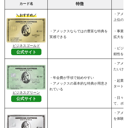
特徴
カード名
・アメッ
＼おすすめ／
上位のサ
・アメックスならではの豊富な特典を
・事業の
実感できる
拡大を目
ビジネスゴールド
・ビジネ
公式サイト
頼性を高
・アメッ
たいけれ
・年会費が手頃で始めやすい
・起業し
・アメックスの基本的な特典が用意さ
タートア
れている
ビジネスグリーン
・日々の
公式サイト
て、ポイ
・アメッ
を体験し