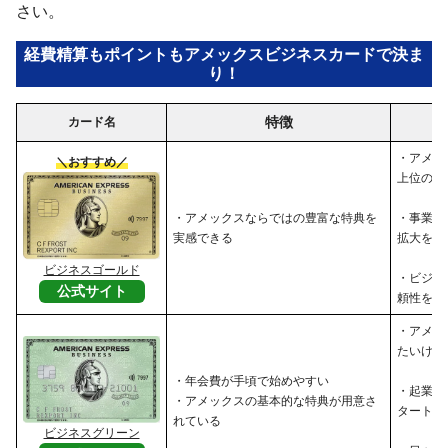
さい。
経費精算もポイントもアメックスビジネスカードで決ま
り！
特徴
カード名
・アメッ
＼おすすめ／
上位のサ
・アメックスならではの豊富な特典を
・事業の
実感できる
拡大を目
ビジネスゴールド
・ビジネ
公式サイト
頼性を高
・アメッ
たいけれ
・年会費が手頃で始めやすい
・起業し
・アメックスの基本的な特典が用意さ
タートア
れている
ビジネスグリーン