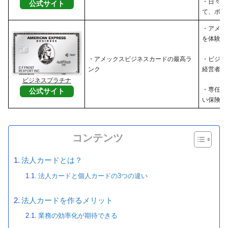
・日々の
公式サイト
て、ポイ
・アメッ
を体験し
・アメックスビジネスカードの最高ラ
・ビジネ
ンク
経営者
ビジネスプラチナ
・専任コ
公式サイト
い保険・
コンテンツ
法人カードとは？
法人カードと個人カードの3つの違い
法人カードを作るメリット
業務の効率化が期待できる