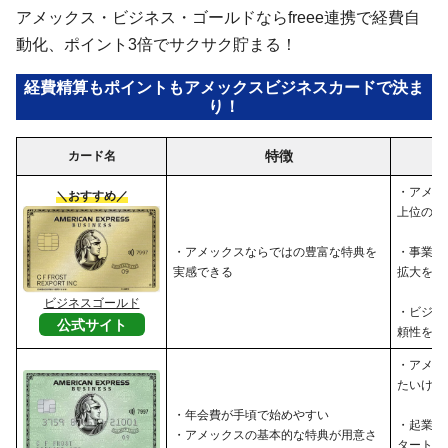
アメックス・ビジネス・ゴールドならfreee連携で経費自
動化、ポイント3倍でサクサク貯まる！
経費精算もポイントもアメックスビジネスカードで決ま
り！
特徴
カード名
・アメッ
＼おすすめ／
上位のサ
・アメックスならではの豊富な特典を
・事業の
実感できる
拡大を目
ビジネスゴールド
・ビジネ
公式サイト
頼性を高
・アメッ
たいけれ
・年会費が手頃で始めやすい
・起業し
・アメックスの基本的な特典が用意さ
タートア