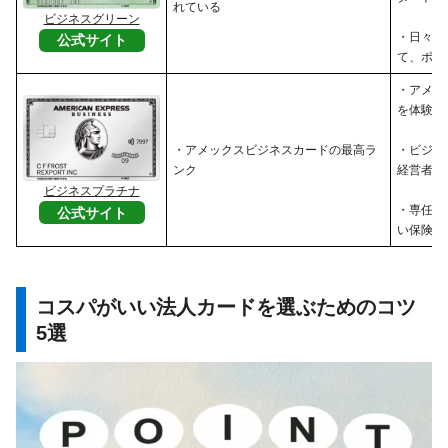
れている
ビジネスグリーン
・日々の
公式サイト
て、ポイ
・アメッ
を体験し
・アメックスビジネスカードの最高ラ
・ビジネ
ンク
経営者
ビジネスプラチナ
・専任コ
公式サイト
い保険・
コスパがいい法人カードを選ぶためのコツ
5選