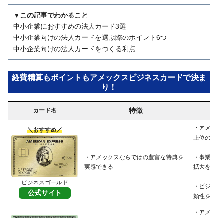
▼この記事でわかること
中小企業におすすめの法人カード3選
中小企業向けの法人カードを選ぶ際のポイント6つ
中小企業向けの法人カードをつくる利点
経費精算もポイントもアメックスビジネスカードで決ま
り！
特徴
カード名
・アメッ
＼おすすめ／
上位のサ
・アメックスならではの豊富な特典を
・事業の
実感できる
拡大を目
ビジネスゴールド
・ビジネ
公式サイト
頼性を高
・アメッ