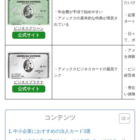
たいけれ
・年会費が手頃で始めやすい
・起業し
・アメックスの基本的な特典が用意さ
タートア
れている
ビジネスグリーン
・日々の
公式サイト
て、ポイ
・アメッ
を体験し
・アメックスビジネスカードの最高ラ
・ビジネ
ンク
経営者
ビジネスプラチナ
・専任コ
公式サイト
い保険・
コンテンツ
中小企業におすすめの法人カード3選