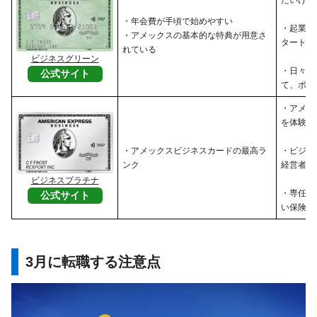
たいけれ
・年会費が手頃で始めやすい
・起業し
・アメックスの基本的な特典が用意さ
タートア
れている
ビジネスグリーン
・日々の
公式サイト
て、ポイ
・アメッ
を体験し
・アメックスビジネスカードの最高ラ
・ビジネ
ンク
経営者
ビジネスプラチナ
・専任コ
公式サイト
い保険・
3月に転職する注意点