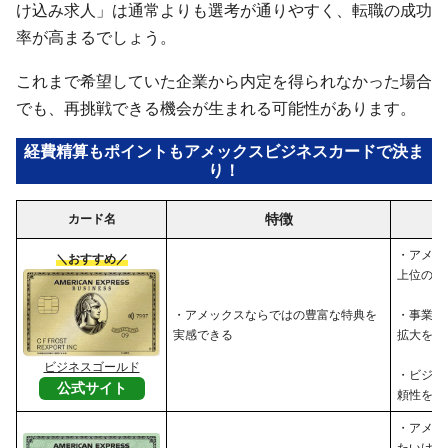
け込み求人」は通常よりも選考が通りやすく、転職の成功
率が高まるでしょう。
これまで希望していた企業から内定を得られなかった場合
でも、再挑戦できる機会が生まれる可能性があります。
経費精算もポイントもアメックスビジネスカードで決ま
り！
特徴
カード名
・アメッ
＼おすすめ／
上位のサ
・アメックスならではの豊富な特典を
・事業の
実感できる
拡大を目
ビジネスゴールド
・ビジネ
公式サイト
頼性を高
・アメッ