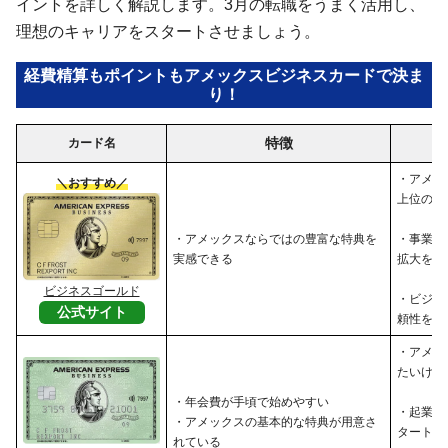
イントを詳しく解説します。3月の転職をうまく活用し、
理想のキャリアをスタートさせましょう。
経費精算もポイントもアメックスビジネスカードで決ま
り！
特徴
カード名
・アメッ
＼おすすめ／
上位のサ
・アメックスならではの豊富な特典を
・事業の
実感できる
拡大を目
ビジネスゴールド
・ビジネ
公式サイト
頼性を高
・アメッ
たいけれ
・年会費が手頃で始めやすい
・起業し
・アメックスの基本的な特典が用意さ
タートア
れている