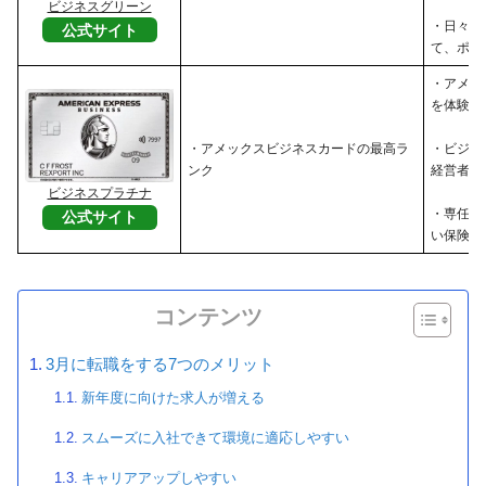
ビジネスグリーン
・日々の
公式サイト
て、ポイ
・アメッ
を体験し
・アメックスビジネスカードの最高ラ
・ビジネ
ンク
経営者
ビジネスプラチナ
・専任コ
公式サイト
い保険・
コンテンツ
3月に転職をする7つのメリット
新年度に向けた求人が増える
スムーズに入社できて環境に適応しやすい
キャリアアップしやすい