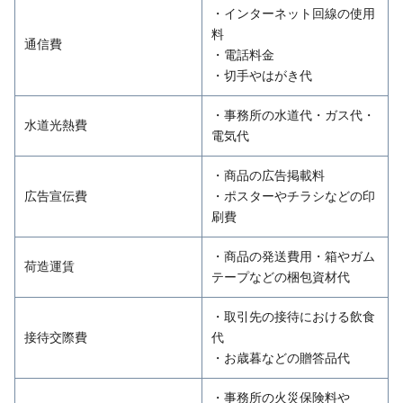
・インターネット回線の使用
料
通信費
・電話料金
・切手やはがき代
・事務所の水道代・ガス代・
水道光熱費
電気代
・商品の広告掲載料
広告宣伝費
・ポスターやチラシなどの印
刷費
・商品の発送費用・箱やガム
荷造運賃
テープなどの梱包資材代
・取引先の接待における飲食
接待交際費
代
・お歳暮などの贈答品代
・事務所の火災保険料や