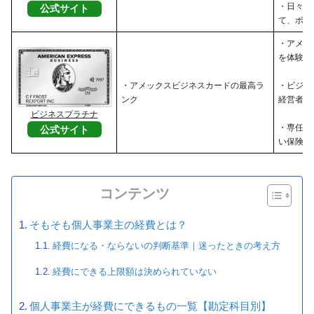
・日々の
公式サイト
て、ポイ
・アメッ
を体験し
・アメックスビジネスカードの最高ラ
・ビジネ
ンク
経営者
ビジネスプラチナ
・専任コ
公式サイト
い保険・
コンテンツ
そもそも個人事業主の経費とは？
経費になる・ならないの判断基準｜迷ったときの考え方
経費にできる上限額は決められていない
個人事業主が経費にできるもの一覧【勘定科目別】