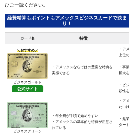
ひご一読ください。
経費精算もポイントもアメックスビジネスカードで決ま
り！
特徴
カード名
・アメッ
＼おすすめ／
上位のサ
・アメックスならではの豊富な特典を
・事業の
実感できる
拡大を目
ビジネスゴールド
・ビジネ
公式サイト
頼性を高
・アメッ
たいけれ
・年会費が手頃で始めやすい
・起業し
・アメックスの基本的な特典が用意さ
タートア
れている
ビジネスグリーン