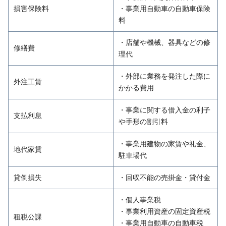
損害保険料
・事業用自動車の自動車保険
料
・店舗や機械、器具などの修
修繕費
理代
・外部に業務を発注した際に
外注工賃
かかる費用
・事業に関する借入金の利子
支払利息
や手形の割引料
・事業用建物の家賃や礼金、
地代家賃
駐車場代
貸倒損失
・回収不能の売掛金・貸付金
・個人事業税
・事業利用資産の固定資産税
租税公課
・事業用自動車の自動車税