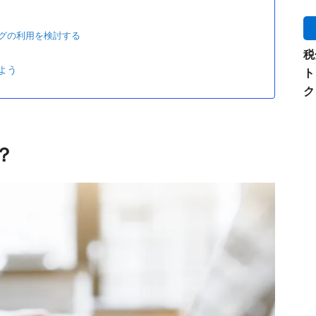
グの利用を検討する
税
よう
ト
ク
？