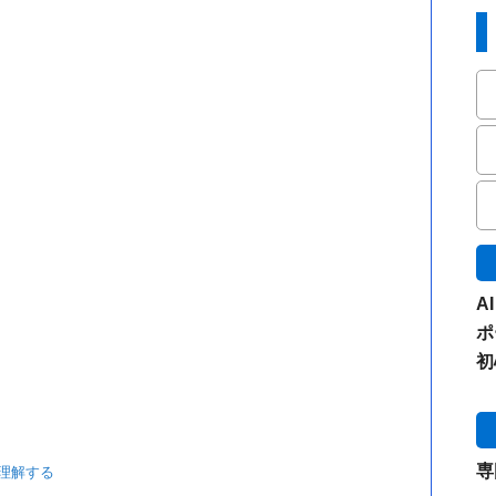
A
ポ
初
専
理解する