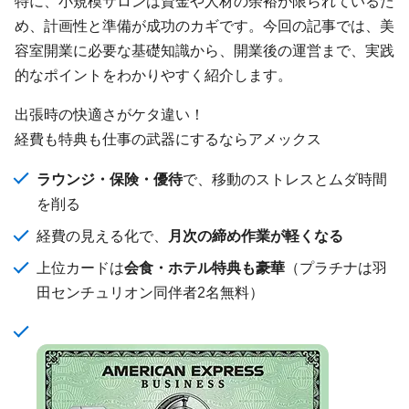
特に、小規模サロンは資金や人材の余裕が限られているた
め、計画性と準備が成功のカギです。今回の記事では、美
容室開業に必要な基礎知識から、開業後の運営まで、実践
的なポイントをわかりやすく紹介します。
出張時の快適さがケタ違い！
経費も特典も仕事の武器にするならアメックス
ラウンジ・保険・優待
で、移動のストレスとムダ時間
を削る
経費の見える化で、
月次の締め作業が軽くなる
上位カードは
会食・ホテル特典も豪華
（プラチナは羽
田センチュリオン同伴者2名無料）