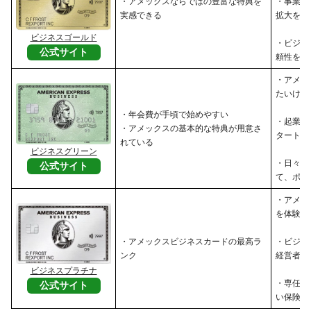
・アメックスならではの豊富な特典を
・事業の
実感できる
拡大を目
ビジネスゴールド
・ビジネ
公式サイト
頼性を高
・アメッ
たいけれ
・年会費が手頃で始めやすい
・起業し
・アメックスの基本的な特典が用意さ
タートア
れている
ビジネスグリーン
・日々の
公式サイト
て、ポイ
・アメッ
を体験し
・アメックスビジネスカードの最高ラ
・ビジネ
ンク
経営者
ビジネスプラチナ
・専任コ
公式サイト
い保険・