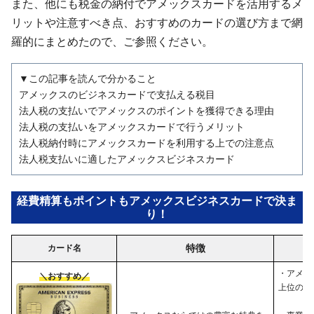
また、他にも税金の納付でアメックスカードを活用するメ
リットや注意すべき点、おすすめのカードの選び方まで網
羅的にまとめたので、ご参照ください。
▼この記事を読んで分かること
アメックスのビジネスカードで支払える税目
法人税の支払いでアメックスのポイントを獲得できる理由
法人税の支払いをアメックスカードで行うメリット
法人税納付時にアメックスカードを利用する上での注意点
法人税支払いに適したアメックスビジネスカード
経費精算もポイントもアメックスビジネスカードで決ま
り！
特徴
カード名
・アメッ
＼おすすめ／
上位のサ