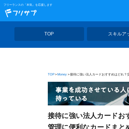
フリーランスの「本気」を応援します
TOP
スキルア
TOP
Money
接待に強い法人カードおすすめはどれ？
接待に強い法人カードお
管理に便利なカードまと