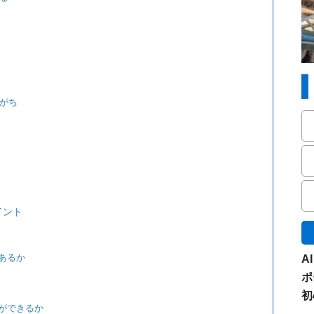
りがち
イント
あるか
A
ポ
初
理ができるか