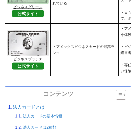
タートア
れている
ビジネスグリーン
・日々の
公式サイト
て、ポイ
・アメッ
を体験し
・アメックスビジネスカードの最高ラ
・ビジネ
ンク
経営者
ビジネスプラチナ
・専任コ
公式サイト
い保険・
コンテンツ
法人カードとは
法人カードの基本情報
法人カードは2種類