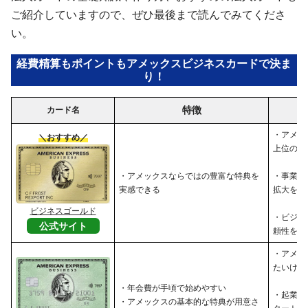
ご紹介していますので、ぜひ最後まで読んでみてくださ
い。
経費精算もポイントもアメックスビジネスカードで決ま
り！
特徴
カード名
・アメッ
＼おすすめ／
上位のサ
・アメックスならではの豊富な特典を
・事業の
実感できる
拡大を目
ビジネスゴールド
・ビジネ
公式サイト
頼性を高
・アメッ
たいけれ
・年会費が手頃で始めやすい
・起業し
・アメックスの基本的な特典が用意さ