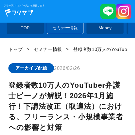
フリーランスの「本気」を応援します
TOP
セミナー情報
Money
トップ
セミナー情報
登録者数10万人のYouTu
現在位置
2026/02/26
アーカイブ配信
登録者数10万人のYouTuber弁護
士ビーノが解説！2026年1月施
行！下請法改正（取適法）におけ
る、フリーランス・小規模事業者
への影響と対策